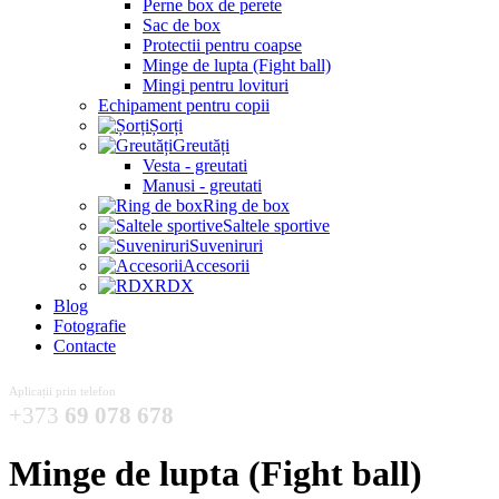
Perne box de perete
Sac de box
Protectii pentru coapse
Minge de lupta (Fight ball)
Mingi pentru lovituri
Echipament pentru copii
Șorți
Greutăți
Vesta - greutati
Manusi - greutati
Ring de box
Saltele sportive
Suveniruri
Accesorii
RDX
Blog
Fotografie
Contacte
Aplicații prin telefon
+373
69 078 678
Minge de lupta (Fight ball)