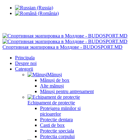
Chisinau, Botanica, st.Sarmizegetusa 28/3
Спортивная экипировка в Молдове - BUDOSPORT.MD
Principala
Despre noi
Categorii
Mănuși
Mănuși de box
Alte mănuși
Mănuși pentru antrenament
Echipament de protecție
Protejarea miinilor si
picioarelor
Protectie dentara
Casti de box
Protectie speciala
Protectia corpului