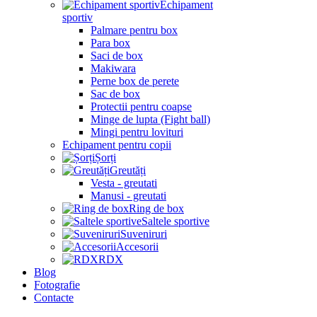
Echipament
sportiv
Palmare pentru box
Para box
Saci de box
Makiwara
Perne box de perete
Sac de box
Protectii pentru coapse
Minge de lupta (Fight ball)
Mingi pentru lovituri
Echipament pentru copii
Șorți
Greutăți
Vesta - greutati
Manusi - greutati
Ring de box
Saltele sportive
Suveniruri
Accesorii
RDX
Blog
Fotografie
Contacte