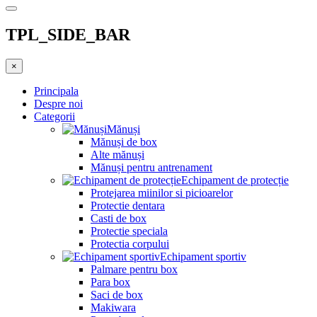
TPL_SIDE_BAR
×
Principala
Despre noi
Categorii
Mănuși
Mănuși de box
Alte mănuși
Mănuși pentru antrenament
Echipament de protecție
Protejarea miinilor si picioarelor
Protectie dentara
Casti de box
Protectie speciala
Protectia corpului
Echipament sportiv
Palmare pentru box
Para box
Saci de box
Makiwara