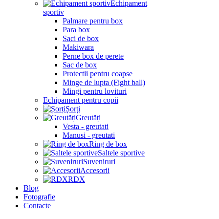
Echipament
sportiv
Palmare pentru box
Para box
Saci de box
Makiwara
Perne box de perete
Sac de box
Protectii pentru coapse
Minge de lupta (Fight ball)
Mingi pentru lovituri
Echipament pentru copii
Șorți
Greutăți
Vesta - greutati
Manusi - greutati
Ring de box
Saltele sportive
Suveniruri
Accesorii
RDX
Blog
Fotografie
Contacte