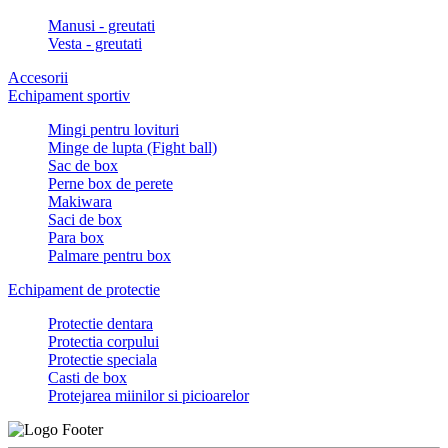
Manusi - greutati
Vesta - greutati
Accesorii
Echipament sportiv
Mingi pentru lovituri
Minge de lupta (Fight ball)
Sac de box
Perne box de perete
Makiwara
Saci de box
Para box
Palmare pentru box
Echipament de protectie
Protectie dentara
Protectia corpului
Protectie speciala
Casti de box
Protejarea miinilor si picioarelor