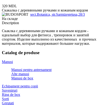
320 MDL
Скакалка с деревянными ручками и кожаным кордом
sect.Botanica, str.Sarmizegetusa,28/3
На складе
Description
Скаклка с деревянными ручками и кожаным кордом -
идеальный выбор для фитнеса , тренировок и занятий
спортом. Изделие выполнено из качественных и прочных
материалов, которые выдерживают большие нагрузки.
Catalog de produse
Manusi
Manusi pentru antrenament
Alte manusi
Manusi de box
Echipament pentru copii
Suveniruri
Ring de box
Sorti
Greutati