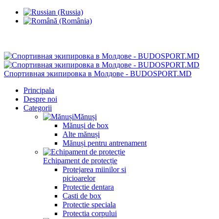
Chisinau, Botanica, st.Sarmizegetusa 28/3
Спортивная экипировка в Молдове - BUDOSPORT.MD
Principala
Despre noi
Categorii
Mănuși
Mănuși de box
Alte mănuși
Mănuși pentru antrenament
Echipament de protecție
Protejarea miinilor si
picioarelor
Protectie dentara
Casti de box
Protectie speciala
Protectia corpului