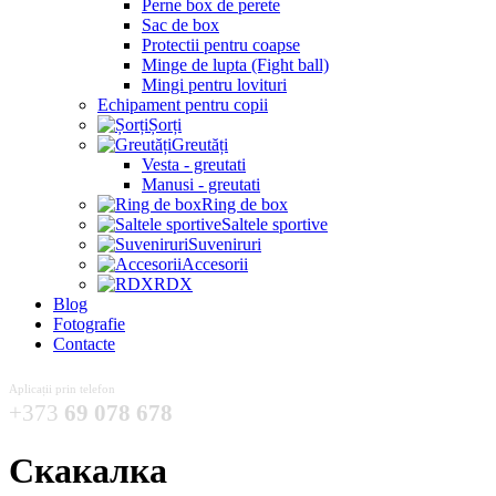
Perne box de perete
Sac de box
Protectii pentru coapse
Minge de lupta (Fight ball)
Mingi pentru lovituri
Echipament pentru copii
Șorți
Greutăți
Vesta - greutati
Manusi - greutati
Ring de box
Saltele sportive
Suveniruri
Accesorii
RDX
Blog
Fotografie
Contacte
Aplicații prin telefon
+373
69 078 678
Скакалка