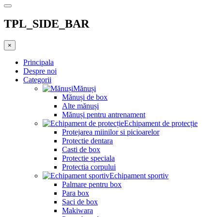
TPL_SIDE_BAR
×
Principala
Despre noi
Categorii
Mănuși
Mănuși de box
Alte mănuși
Mănuși pentru antrenament
Echipament de protecție
Protejarea miinilor si picioarelor
Protectie dentara
Casti de box
Protectie speciala
Protectia corpului
Echipament sportiv
Palmare pentru box
Para box
Saci de box
Makiwara