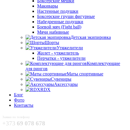
Боксёрские мешки
Макивары
Настенные подушки
Боксерские груши фигурные
Набедренные подушки
Боевой мяч (Fight ball)
Мячи набивные
Детская экипировка
Шорты
Утяжелители
Жилет - утяжелитель
Перчатки - утяжелители
Комплектующие
для рингов
Маты спортивные
Сувениры
Аксессуары
RDX
Блог
Фото
Контакты
Заявки по телефону
+373
69 078 678