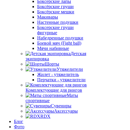
Боксерские лапы
Боксёрские груши
Боксёрские мешки
Макивары
Настенные подушки
Боксерские груши
фигурные
Набедренные подушки
Боевой мяч (Fight ball)
Мячи набивные
Детская
экипировка
Шорты
Утяжелители
Жилет - утяжелитель
Перчатки - утяжелители
Комплектующие для рингов
Маты
спортивные
Сувениры
Аксессуары
RDX
Блог
Фото