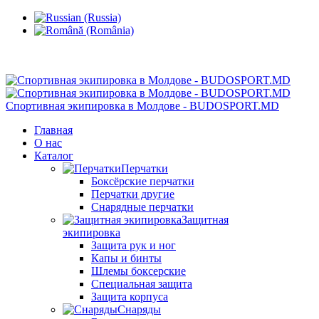
Кишинев, Ботаника, ул.Sarmizegetusa 28/3
Спортивная экипировка в Молдове - BUDOSPORT.MD
Главная
О нас
Каталог
Перчатки
Боксёрские перчатки
Перчатки другие
Снарядные перчатки
Защитная
экипировка
Защита рук и ног
Капы и бинты
Шлемы боксерские
Специальная защита
Защита корпуса
Снаряды