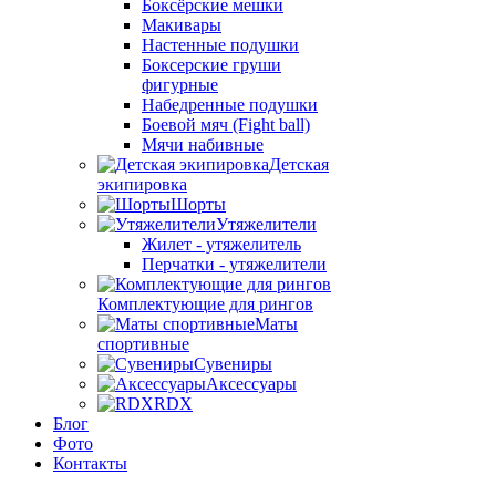
Боксёрские мешки
Макивары
Настенные подушки
Боксерские груши
фигурные
Набедренные подушки
Боевой мяч (Fight ball)
Мячи набивные
Детская
экипировка
Шорты
Утяжелители
Жилет - утяжелитель
Перчатки - утяжелители
Комплектующие для рингов
Маты
спортивные
Сувениры
Аксессуары
RDX
Блог
Фото
Контакты