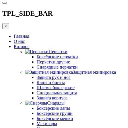
TPL_SIDE_BAR
×
Главная
О нас
Каталог
Перчатки
Боксёрские перчатки
Перчатки другие
Снарядные перчатки
Защитная экипировка
Защита рук и ног
Капы и бинты
Шлемы боксерские
Специальная защита
Защита корпуса
Снаряды
Боксерские лапы
Боксёрские груши
Боксёрские мешки
Макивары