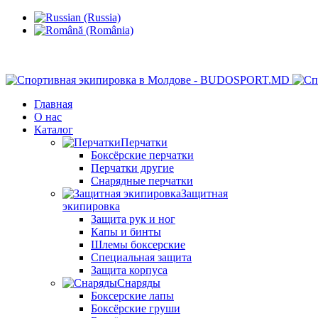
Кишинев, Ботаника, ул.Sarmizegetusa 28/3
Главная
О нас
Каталог
Перчатки
Боксёрские перчатки
Перчатки другие
Снарядные перчатки
Защитная
экипировка
Защита рук и ног
Капы и бинты
Шлемы боксерские
Специальная защита
Защита корпуса
Снаряды
Боксерские лапы
Боксёрские груши