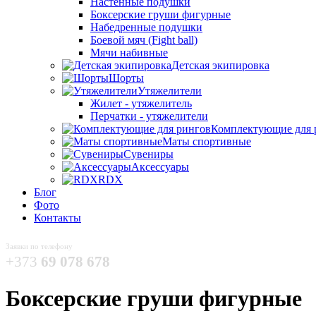
Настенные подушки
Боксерские груши фигурные
Набедренные подушки
Боевой мяч (Fight ball)
Мячи набивные
Детская экипировка
Шорты
Утяжелители
Жилет - утяжелитель
Перчатки - утяжелители
Комплектующие для 
Маты спортивные
Сувениры
Аксессуары
RDX
Блог
Фото
Контакты
Заявки по телефону
+373
69 078 678
Боксерские груши фигурные