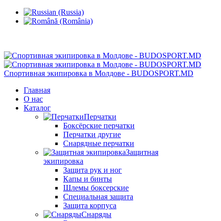
Кишинев, Ботаника, ул.Sarmizegetusa 28/3
Спортивная экипировка в Молдове - BUDOSPORT.MD
Главная
О нас
Каталог
Перчатки
Боксёрские перчатки
Перчатки другие
Снарядные перчатки
Защитная
экипировка
Защита рук и ног
Капы и бинты
Шлемы боксерские
Специальная защита
Защита корпуса
Снаряды