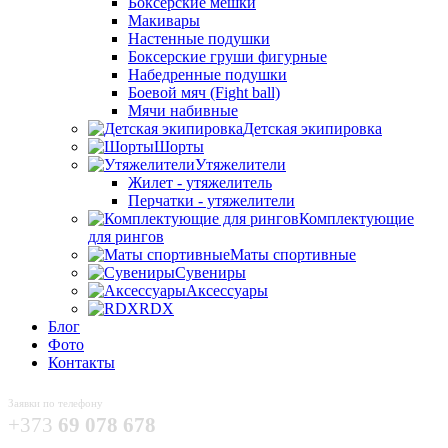
Боксёрские мешки
Макивары
Настенные подушки
Боксерские груши фигурные
Набедренные подушки
Боевой мяч (Fight ball)
Мячи набивные
Детская экипировка
Шорты
Утяжелители
Жилет - утяжелитель
Перчатки - утяжелители
Комплектующие
для рингов
Маты спортивные
Сувениры
Аксессуары
RDX
Блог
Фото
Контакты
Заявки по телефону
+373
69 078 678