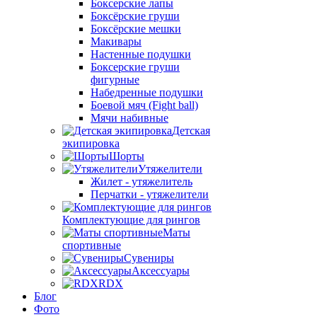
Боксерские лапы
Боксёрские груши
Боксёрские мешки
Макивары
Настенные подушки
Боксерские груши
фигурные
Набедренные подушки
Боевой мяч (Fight ball)
Мячи набивные
Детская
экипировка
Шорты
Утяжелители
Жилет - утяжелитель
Перчатки - утяжелители
Комплектующие для рингов
Маты
спортивные
Сувениры
Аксессуары
RDX
Блог
Фото