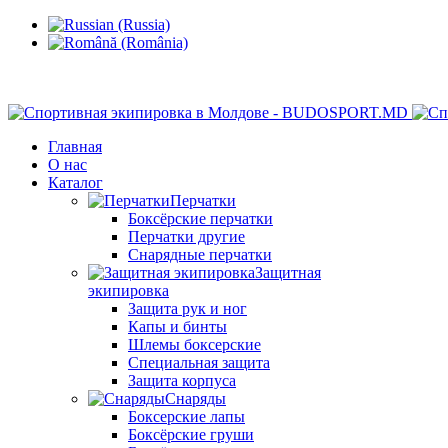
Кишинев, Ботаника, ул.Sarmizegetusa 28/3
Главная
О нас
Каталог
Перчатки
Боксёрские перчатки
Перчатки другие
Снарядные перчатки
Защитная
экипировка
Защита рук и ног
Капы и бинты
Шлемы боксерские
Специальная защита
Защита корпуса
Снаряды
Боксерские лапы
Боксёрские груши