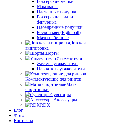
Боксёрские мешки
Макивары
Настенные подушки
Боксерские груши
фигурные
Набедренные подушки
Боевой мяч (Fight ball)
Мячи набивные
Детская
экипировка
Шорты
Утяжелители
Жилет - утяжелитель
Перчатки - утяжелители
Комплектующие для рингов
Маты
спортивные
Сувениры
Аксессуары
RDX
Блог
Фото
Контакты