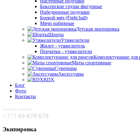
Настенные подушки
Боксерские груши фигурные
Набедренные подушки
Боевой мяч (Fight ball)
Мячи набивные
Детская экипировка
Шорты
Утяжелители
Жилет - утяжелитель
Перчатки - утяжелители
Комплектующие для 
Маты спортивные
Сувениры
Аксессуары
RDX
Блог
Фото
Контакты
Заявки по телефону
+373
69 078 678
Экипировка