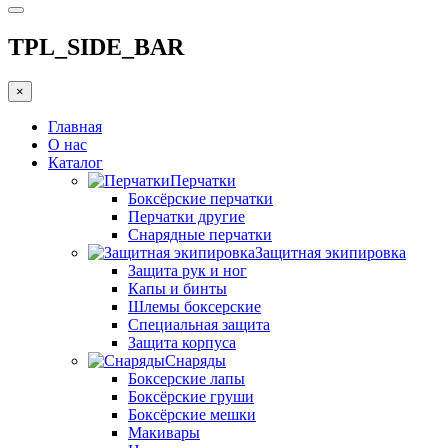
TPL_SIDE_BAR
×
Главная
О нас
Каталог
Перчатки
Боксёрские перчатки
Перчатки другие
Снарядные перчатки
Защитная экипировка
Защита рук и ног
Капы и бинты
Шлемы боксерские
Специальная защита
Защита корпуса
Снаряды
Боксерские лапы
Боксёрские груши
Боксёрские мешки
Макивары