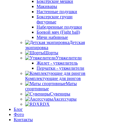
Боксёрские мешки
Макивары
Настенные подушки
Боксерские груши
фигурные
Набедренные подушки
Боевой мяч (Fight ball)
Мячи набивные
Детская
экипировка
Шорты
Утяжелители
Жилет - утяжелитель
Перчатки - утяжелители
Комплектующие для рингов
Маты
спортивные
Сувениры
Аксессуары
RDX
Блог
Фото
Контакты