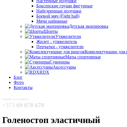
Настенные подушки
Боксерские груши фигурные
Набедренные подушки
Боевой мяч (Fight ball)
Мячи набивные
Детская экипировка
Шорты
Утяжелители
Жилет - утяжелитель
Перчатки - утяжелители
Комплектующие для 
Маты спортивные
Сувениры
Аксессуары
RDX
Блог
Фото
Контакты
Заявки по телефону
+373
69 078 678
Голеностоп эластичный