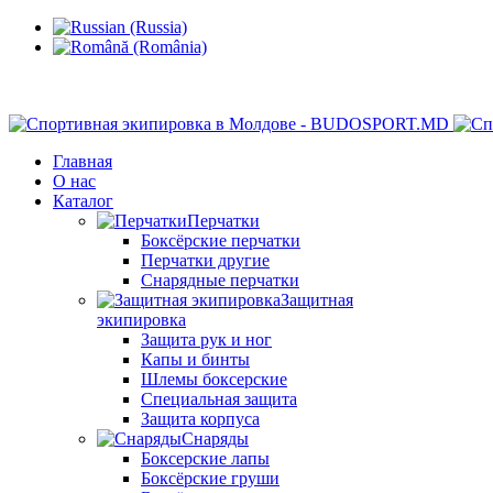
Кишинев, Ботаника, ул.Sarmizegetusa 28/3
Главная
О нас
Каталог
Перчатки
Боксёрские перчатки
Перчатки другие
Снарядные перчатки
Защитная
экипировка
Защита рук и ног
Капы и бинты
Шлемы боксерские
Специальная защита
Защита корпуса
Снаряды
Боксерские лапы
Боксёрские груши