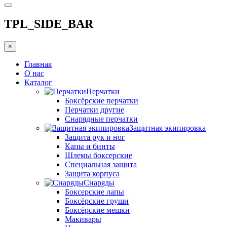
TPL_SIDE_BAR
×
Главная
О нас
Каталог
Перчатки
Боксёрские перчатки
Перчатки другие
Снарядные перчатки
Защитная экипировка
Защита рук и ног
Капы и бинты
Шлемы боксерские
Специальная защита
Защита корпуса
Снаряды
Боксерские лапы
Боксёрские груши
Боксёрские мешки
Макивары