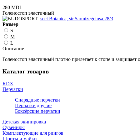
280 MDL
Голеностоп эластичный
sect.Botanica, str.Sarmizegetusa,28/3
Размер
S
M
L
Описание
Голеностоп эластичный плотно прилегает к стопе и защищает 
Каталог товаров
RDX
Перчатки
Снарядные перчатки
Перчатки другие
Боксёрские перчатки
Детская экипировка
Сувениры
Комплектующие для рингов
Шорты и майки