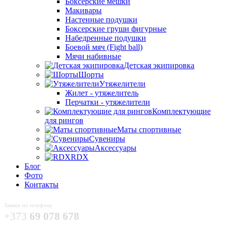
Боксёрские мешки
Макивары
Настенные подушки
Боксерские груши фигурные
Набедренные подушки
Боевой мяч (Fight ball)
Мячи набивные
Детская экипировка
Шорты
Утяжелители
Жилет - утяжелитель
Перчатки - утяжелители
Комплектующие
для рингов
Маты спортивные
Сувениры
Аксессуары
RDX
Блог
Фото
Контакты
Заявки по телефону
+373
69 078 678