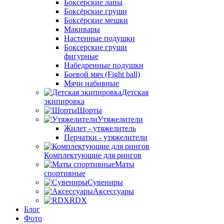
Боксерские лапы
Боксёрские груши
Боксёрские мешки
Макивары
Настенные подушки
Боксерские груши
фигурные
Набедренные подушки
Боевой мяч (Fight ball)
Мячи набивные
Детская
экипировка
Шорты
Утяжелители
Жилет - утяжелитель
Перчатки - утяжелители
Комплектующие для рингов
Маты
спортивные
Сувениры
Аксессуары
RDX
Блог
Фото