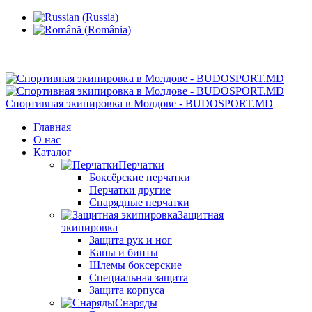
Кишинев, Ботаника, ул.Sarmizegetusa 28/3
Спортивная экипировка в Молдове - BUDOSPORT.MD
Главная
О нас
Каталог
Перчатки
Боксёрские перчатки
Перчатки другие
Снарядные перчатки
Защитная
экипировка
Защита рук и ног
Капы и бинты
Шлемы боксерские
Специальная защита
Защита корпуса
Снаряды