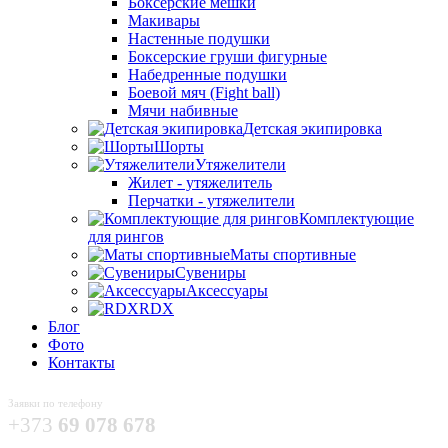
Боксёрские мешки
Макивары
Настенные подушки
Боксерские груши фигурные
Набедренные подушки
Боевой мяч (Fight ball)
Мячи набивные
Детская экипировка
Шорты
Утяжелители
Жилет - утяжелитель
Перчатки - утяжелители
Комплектующие
для рингов
Маты спортивные
Сувениры
Аксессуары
RDX
Блог
Фото
Контакты
Заявки по телефону
+373
69 078 678