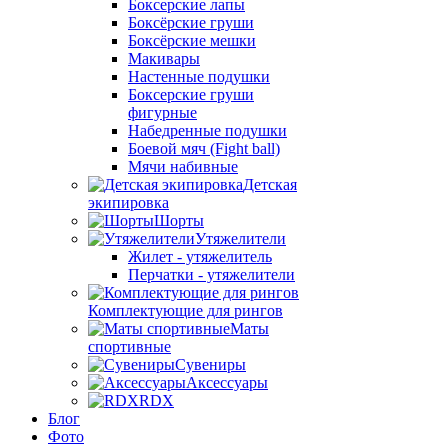
Боксерские лапы
Боксёрские груши
Боксёрские мешки
Макивары
Настенные подушки
Боксерские груши
фигурные
Набедренные подушки
Боевой мяч (Fight ball)
Мячи набивные
Детская
экипировка
Шорты
Утяжелители
Жилет - утяжелитель
Перчатки - утяжелители
Комплектующие для рингов
Маты
спортивные
Сувениры
Аксессуары
RDX
Блог
Фото