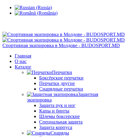
Кишинев, Ботаника, ул.Sarmizegetusa 28/3
Спортивная экипировка в Молдове - BUDOSPORT.MD
Главная
О нас
Каталог
Перчатки
Боксёрские перчатки
Перчатки другие
Снарядные перчатки
Защитная
экипировка
Защита рук и ног
Капы и бинты
Шлемы боксерские
Специальная защита
Защита корпуса
Снаряды