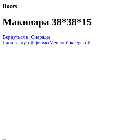
Boots
Макивара 38*38*15
Вернуться к: Снаряды
Лапа загнутой формы
Мешок боксерский