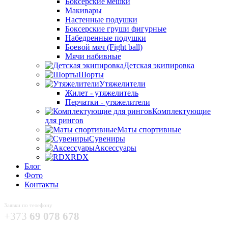
Боксёрские мешки
Макивары
Настенные подушки
Боксерские груши фигурные
Набедренные подушки
Боевой мяч (Fight ball)
Мячи набивные
Детская экипировка
Шорты
Утяжелители
Жилет - утяжелитель
Перчатки - утяжелители
Комплектующие
для рингов
Маты спортивные
Сувениры
Аксессуары
RDX
Блог
Фото
Контакты
Заявки по телефону
+373
69 078 678