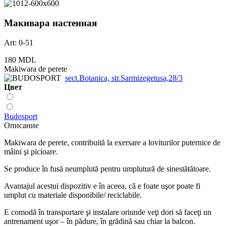
Макивара настенная
Art: 0-51
180 MDL
Makiwara de perete
sect.Botanica, str.Sarmizegetusa,28/3
Цвет
Budosport
Описание
Makiwara de perete, contribuită la exersare a loviturilor puternice de
mâini şi picioare.
Se produce în fusă neumplută pentru umplutură de sinestătătoare.
Avantajul acestui dispozitiv e în aceea, că e foate uşor poate fi
umplut cu materiale disponibile/ reciclabile.
E comodă în transportare şi instalare oriunde veţi dori să faceţi un
antrenament uşor – în pădure, în grădină sau chiar la balcon.