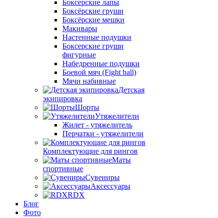
Боксерские лапы
Боксёрские груши
Боксёрские мешки
Макивары
Настенные подушки
Боксерские груши
фигурные
Набедренные подушки
Боевой мяч (Fight ball)
Мячи набивные
Детская
экипировка
Шорты
Утяжелители
Жилет - утяжелитель
Перчатки - утяжелители
Комплектующие для рингов
Маты
спортивные
Сувениры
Аксессуары
RDX
Блог
Фото