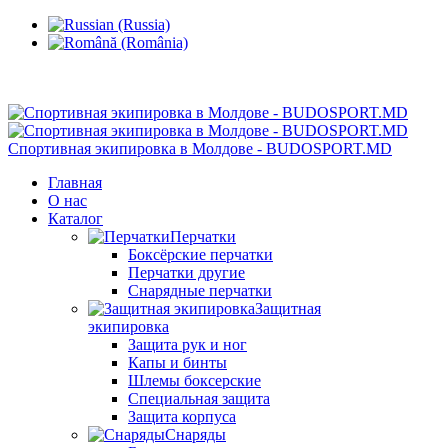
Кишинев, Ботаника, ул.Sarmizegetusa 28/3
Спортивная экипировка в Молдове - BUDOSPORT.MD
Главная
О нас
Каталог
Перчатки
Боксёрские перчатки
Перчатки другие
Снарядные перчатки
Защитная
экипировка
Защита рук и ног
Капы и бинты
Шлемы боксерские
Специальная защита
Защита корпуса
Снаряды