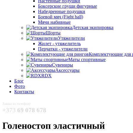
Настенные подушки
Боксерские груши фигурные
Набедренные подушки
Боевой мяч (Fight ball)
Мячи набивные
Детская экипировка
Шорты
Утяжелители
Жилет - утяжелитель
Перчатки - утяжелители
Комплектующие для 
Маты спортивные
Сувениры
Аксессуары
RDX
Блог
Фото
Контакты
Заявки по телефону
+373
69 078 678
Голеностоп эластичный