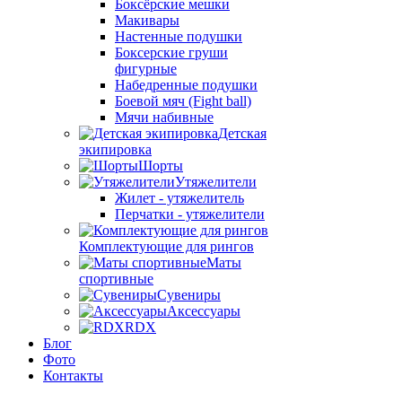
Боксёрские мешки
Макивары
Настенные подушки
Боксерские груши
фигурные
Набедренные подушки
Боевой мяч (Fight ball)
Мячи набивные
Детская
экипировка
Шорты
Утяжелители
Жилет - утяжелитель
Перчатки - утяжелители
Комплектующие для рингов
Маты
спортивные
Сувениры
Аксессуары
RDX
Блог
Фото
Контакты