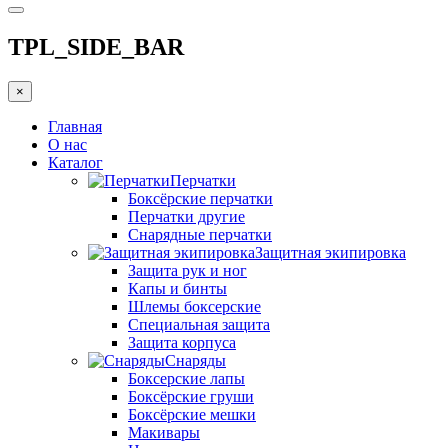
TPL_SIDE_BAR
×
Главная
О нас
Каталог
Перчатки
Боксёрские перчатки
Перчатки другие
Снарядные перчатки
Защитная экипировка
Защита рук и ног
Капы и бинты
Шлемы боксерские
Специальная защита
Защита корпуса
Снаряды
Боксерские лапы
Боксёрские груши
Боксёрские мешки
Макивары