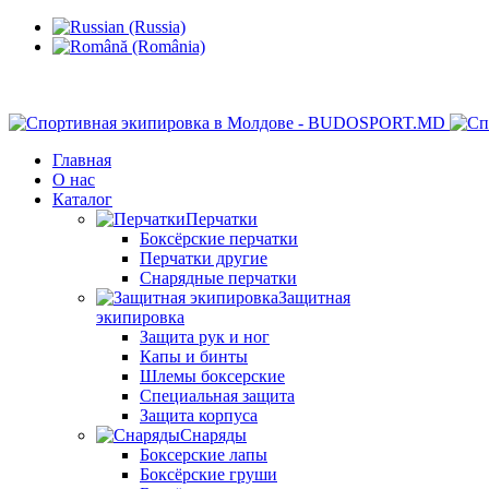
Кишинев, Ботаника, ул.Sarmizegetusa 28/3
Главная
О нас
Каталог
Перчатки
Боксёрские перчатки
Перчатки другие
Снарядные перчатки
Защитная
экипировка
Защита рук и ног
Капы и бинты
Шлемы боксерские
Специальная защита
Защита корпуса
Снаряды
Боксерские лапы
Боксёрские груши