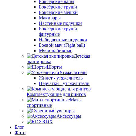
Боксерские лапы
Боксёрские груши
Боксёрские мешки
Макивары
Настенные подушки
Боксерские груши
фигурные
Набедренные подушки
Боевой мяч (Fight ball)
Мячи набивные
Детская
экипировка
Шорты
Утяжелители
Жилет - утяжелитель
Перчатки - утяжелители
Комплектующие для рингов
Маты
спортивные
Сувениры
Аксессуары
RDX
Блог
Фото