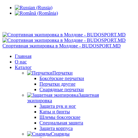
Кишинев, Ботаника, ул.Sarmizegetusa 28/3
Спортивная экипировка в Молдове - BUDOSPORT.MD
Главная
О нас
Каталог
Перчатки
Боксёрские перчатки
Перчатки другие
Снарядные перчатки
Защитная
экипировка
Защита рук и ног
Капы и бинты
Шлемы боксерские
Специальная защита
Защита корпуса
Снаряды