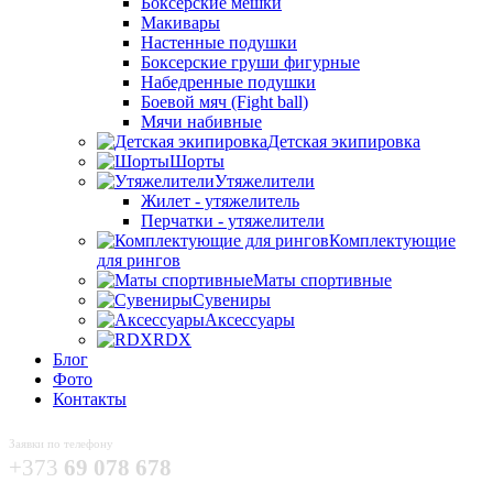
Боксёрские мешки
Макивары
Настенные подушки
Боксерские груши фигурные
Набедренные подушки
Боевой мяч (Fight ball)
Мячи набивные
Детская экипировка
Шорты
Утяжелители
Жилет - утяжелитель
Перчатки - утяжелители
Комплектующие
для рингов
Маты спортивные
Сувениры
Аксессуары
RDX
Блог
Фото
Контакты
Заявки по телефону
+373
69 078 678