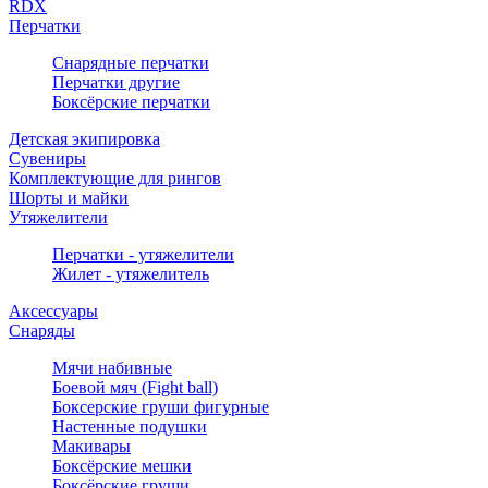
RDX
Перчатки
Снарядные перчатки
Перчатки другие
Боксёрские перчатки
Детская экипировка
Сувениры
Комплектующие для рингов
Шорты и майки
Утяжелители
Перчатки - утяжелители
Жилет - утяжелитель
Аксессуары
Снаряды
Мячи набивные
Боевой мяч (Fight ball)
Боксерские груши фигурные
Настенные подушки
Макивары
Боксёрские мешки
Боксёрские груши